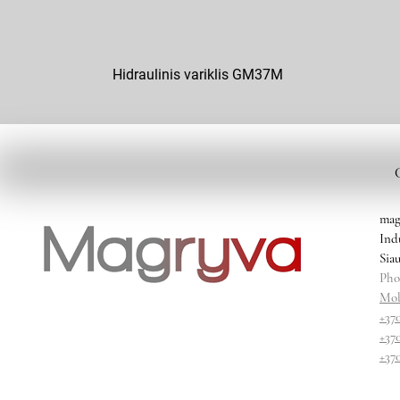
Hidraulinis variklis GM37M
mag
Ind
Siau
Pho
Mob
+37
+37
+37