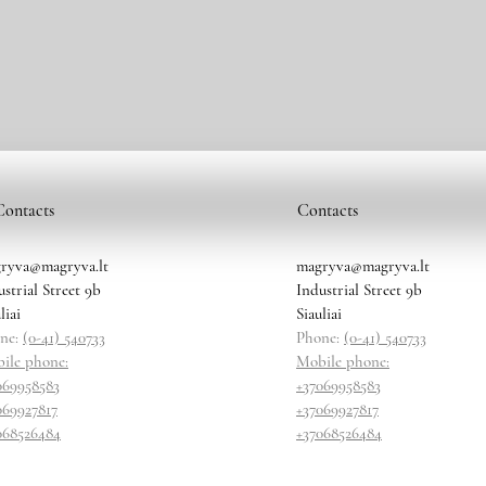
Contacts
Contacts
ryva@magryva.lt
magryva@magryva.lt
ustrial Street 9b
Industrial Street 9b
liai
Siauliai
ne:
(0-41) 540733
Phone:
(0-41) 540733
ile phone:
Mobile phone:
069958583
+37069958583
069927817
+37069927817
068526484
+37068526484