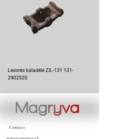
Lesorės kaladėlė ZIL-131 131-
Variklio pagalvė kairė MAZ
2902520
6422-1001043
Contacts
magryva@magryva.lt