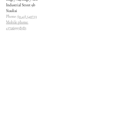
Industrial Street 9b
Siauliai
Phone:
(0-41) 540733
Mobile phone:
+37069958583
+37069927817
+37068526484
Contacts
magryva@magryva.lt
Industrial Street 9b
Siauliai
Phone:
(0-41) 540733
Mobile phone:
+37069958583
+37069927817
+37068526484