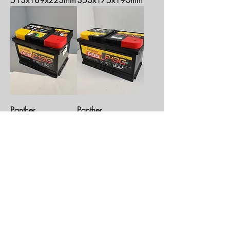
513x189x223mm
353x175x190mm
Panther
Panther
akumuliatorius
akumuliatorius
65Ah
85Ah
246x175x175mm
317x175x175mm