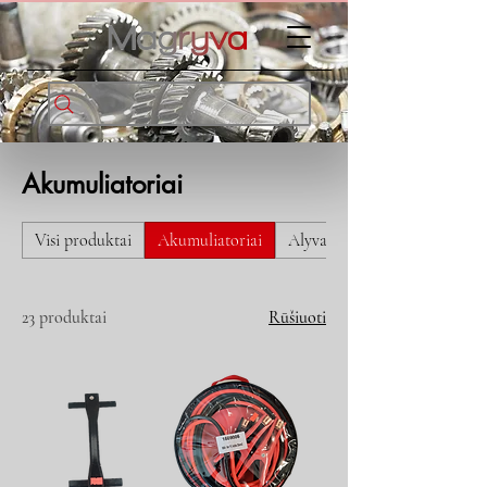
Akumuliatoriai
Visi produktai
Akumuliatoriai
Alyva ir tepalai
23 produktai
Rūšiuoti