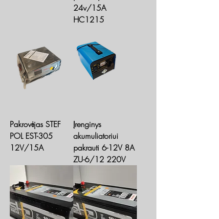
24v/15A
HC1215
Pakrovėjas STEF
Įrenginys
POL EST-305
akumuliatoriui
12V/15A
pakrauti 6-12V 8A
ZU-6/12 220V