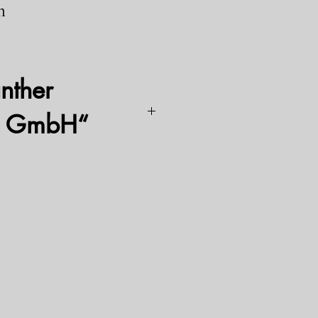
m
nther
en GmbH“
mm: 278 x 175 x 175
ai idealus akumuliatorius varikliams,
ė užvedimo galia. Kalcio-kalcio
didesnį šaltojo užvedimo našumą per visą
tavimo laiką. Be to, žymiai sumažėja
šio tipo akumuliatoriui visiškai nereikia
sandarus, apsaugotas nuo apvirtimo ir