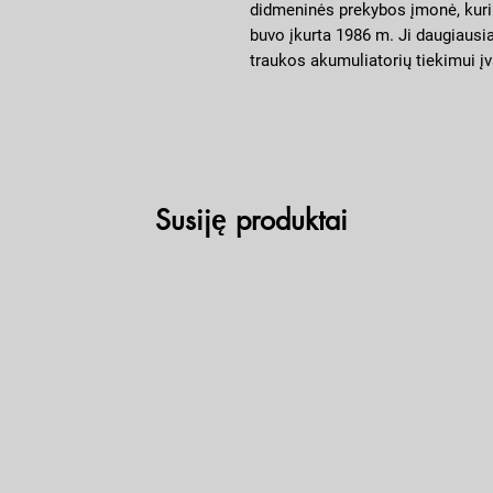
didmeninės prekybos įmonė, kuri s
buvo įkurta 1986 m. Ji daugiausia
traukos akumuliatorių tiekimui 
kaip automobiliai, motociklai ir va
didžiausių akumuliatorių didmeni
pardavimų apimtis viršija 1 000 0
Susiję produktai