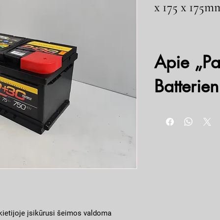
x 175 x 175m
Apie „Pa
Batteri
Kilmės šalis: Vokietija
Talpa: 75Ah
Paleidimo srovė, A: 750
Ilgis x plotis x aukštis, 
„Panther+30%“ linija – t
kuriems reikalinga didel
technologija užtikrina 
akumuliatoriaus eksploa
dujų išsiskyrimas, todėl 
ietijoje įsikūrusi šeimos valdoma
priežiūros. „P+30%“ yra 