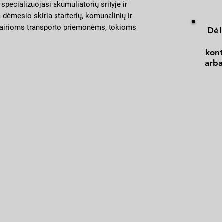
pecializuojasi akumuliatorių srityje ir
nuotėkio.
Apskritai „Panther+30%“ 
 dėmesio skiria starterių, komunalinių ir
tipų šlapio elektrolito 
įvairioms transporto priemonėms, tokioms
Dėl
modeliuose. Akumuliato
ltys. Įmonė yra pripažinta viena iš trijų
„start-stop“ sistemos ir 
ninkų Vokietijoje, kurios metinė
kont
automobiliuose.
00 akumuliatorių.
arba