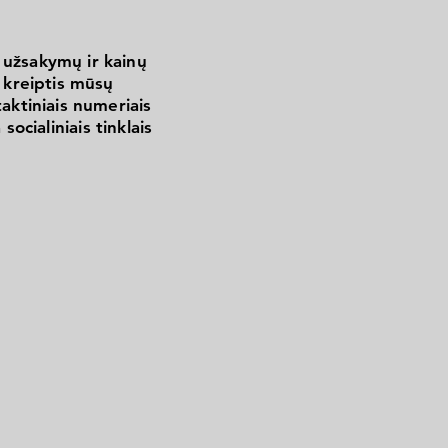
gali būti naudojamas kaip visų kitų
akumuliatorių pakaitalas automobilių
 užsakymų ir kainų
rius skirtas transporto priemonėms be
kreiptis mūsų
idealiai tinka naudoti šiuolaikiniuose
aktiniais numeriais
 socialiniais tinklais