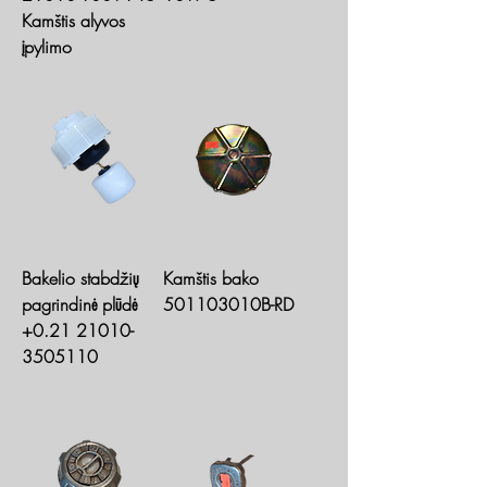
Kamštis alyvos
įpylimo
Bakelio stabdžių
Kamštis bako
pagrindinė plūdė
501103010B-RD
+0.21 21010-
3505110