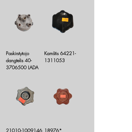
Paskirstytojo
Kamštis 64221-
dangtelis 40-
1311053
3706500 LADA
21010-1009146
18976*