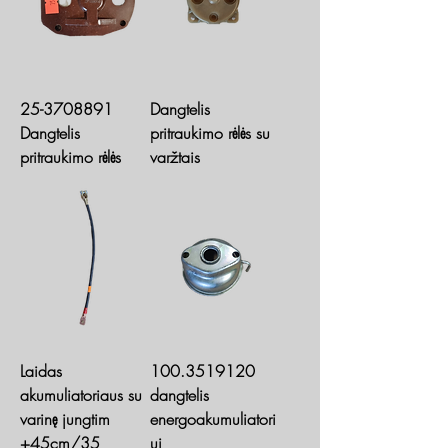
25-3708891
Dangtelis
Dangtelis
pritraukimo rėlės su
pritraukimo rėlės
varžtais
Laidas
100.3519120
akumuliatoriaus su
dangtelis
varinę jungtim
energoakumuliatori
+45cm/35
ui