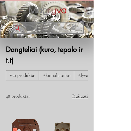
Dangteliai (kuro, tepalo ir
t.t)
Visi produktai
Akumuliatoriai
Alyva ir tepalai
48 produktai
Rūšiuoti