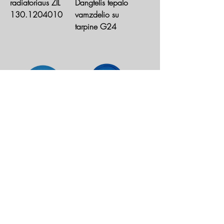
radiatoriaus ZIL
Dangtelis tepalo
130.1204010
vamzdelio su
tarpine G24
Aušinimo sistemos
Aušinimo sistemos
kamštis
kamštis
8E0121331
3b0121321