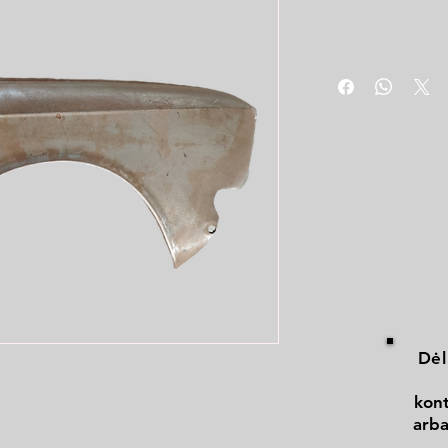
Dėl
kont
arba