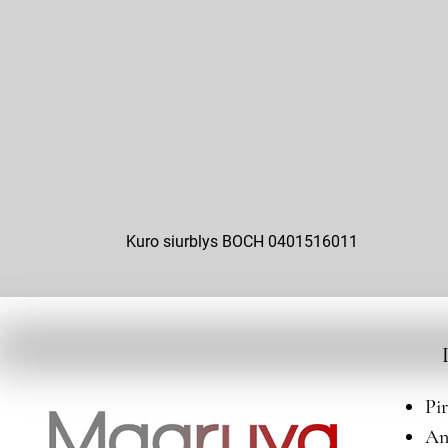
Kuro siurblys BOCH 0401516011
Pi
An