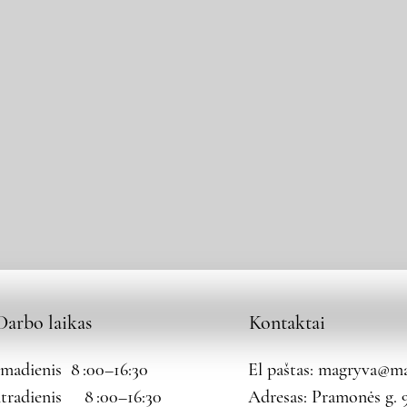
Darbo laikas
Kontaktai
rmadienis 8 :00–16:30
El paštas:
magryva@mag
tradienis 8 :00–16:30
Adresas: Pramonės g. 9