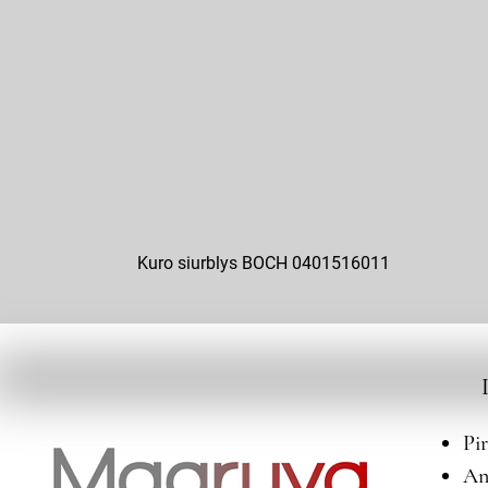
Kuro siurblys BOCH 0401516011
Pi
An