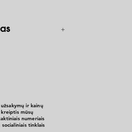
as
240 met.
220 met.
 užsakymų ir kainų
kreiptis mūsų
aktiniais numeriais
 socialiniais tinklais