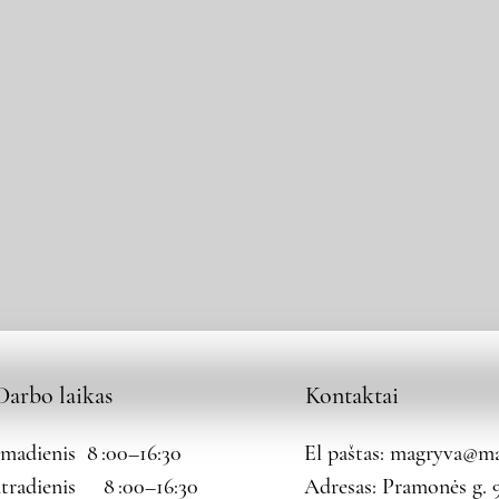
Darbo laikas
Kontaktai
rmadienis 8 :00–16:30
El paštas:
magryva@mag
tradienis 8 :00–16:30
Adresas: Pramonės g. 9