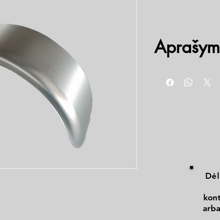
Aprašym
BP-09 R14 800x415x
BP-07 R14 750x390x
Dėl
kont
arba