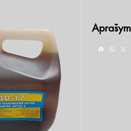
Aprašym
Universali transmisinė a
transmisijose bei redukt
SAE 80w/90, API GL-5