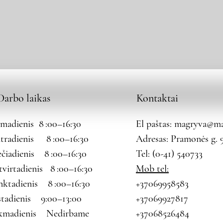
Darbo laikas
Kontaktai
rmadienis 8 :00–16:30
El paštas:
magryva@mag
tradienis 8 :00–16:30
Adresas: Pramonės g. 9
ečiadienis 8 :00–16:30
Tel: (0-41) 540733
tvirtadienis 8 :00–16:30
Mob tel:
nktadienis 8 :00–16:30
+37069958583
štadienis 9:00–13:00
+37069927817
kmadienis Nedirbame
+37068526484