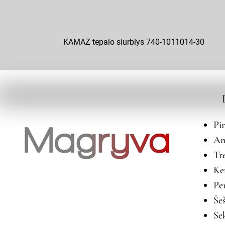
KAMAZ tepalo siurblys 740-1011014-30
Pi
An
Tr
Ke
Pe
Še
Se