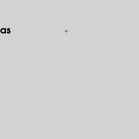
as
lyva tinkama naudoti įvairiuose
oriuose.