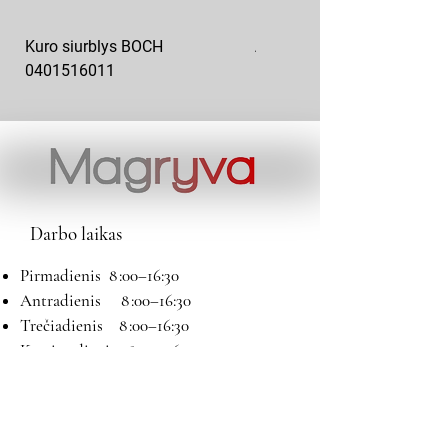
Kuro siurblys BOCH
Aukšto slėgio kuro siurblys
0401516011
10x10-03
Darbo laikas
Pirmadienis 8 :00–16:30
Antradienis 8 :00–16:30
Trečiadienis 8 :00–16:30
Ketvirtadienis 8 :00–16:30
Penktadienis 8 :00–16:30
Šeštadienis 9:00–13:00
Sekmadienis Nedirbame