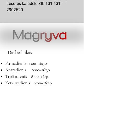
Lesorės kaladėlė ZIL-131 131-
Variklio pagalvė kairė MAZ
2902520
6422-1001043
Darbo laikas
Pirmadienis 8 :00–16:30
Antradienis 8 :00–16:30
Trečiadienis 8 :00–16:30
Ketvirtadienis 8 :00–16:30
Penktadienis 8 :00–16:30
Šeštadienis 9:00–13:00
Sekmadienis Nedirbame