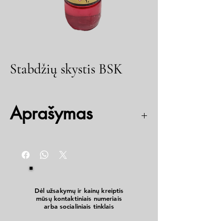
Stabdžių skystis BSK
Aprašymas
Skirtas sunkvežimių ir lengvųjų automobilių (
išskyrus automobilius su diskiniais stabdžiais )
hidraulinėms sistemoms.
Dėl užsakymų ir kainų kreiptis
mūsų kontaktiniais numeriais
arba socialiniais tinklais