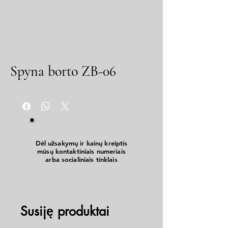
Spyna borto ZB-06
Dėl užsakymų ir kainų kreiptis
mūsų kontaktiniais numeriais
arba socialiniais tinklais
Susiję produktai