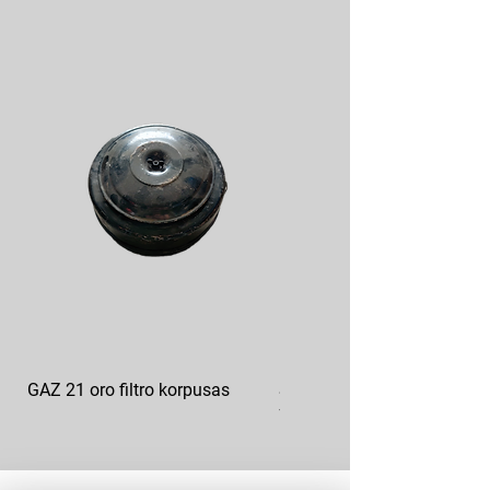
GAZ 21 oro filtro korpusas
Sankabos diskas FORD F3
7550-K