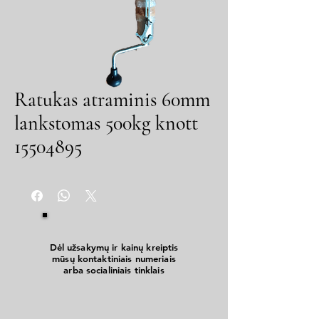
Ratukas atraminis 60mm
lankstomas 500kg knott
15504895
Dėl užsakymų ir kainų kreiptis
mūsų kontaktiniais numeriais
arba socialiniais tinklais