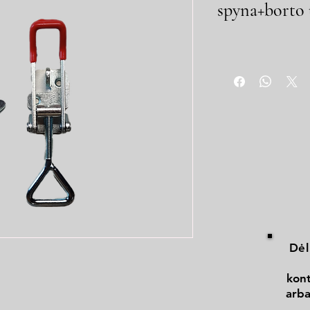
spyna+borto 
Dėl
kont
arba