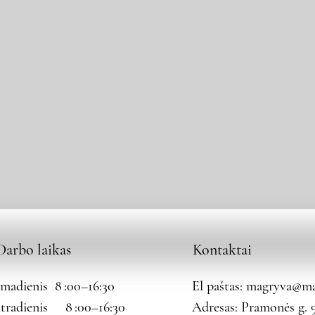
Darbo laikas
Kontaktai
rmadienis 8 :00–16:30
El paštas:
magryva@mag
tradienis 8 :00–16:30
Adresas: Pramonės g. 9