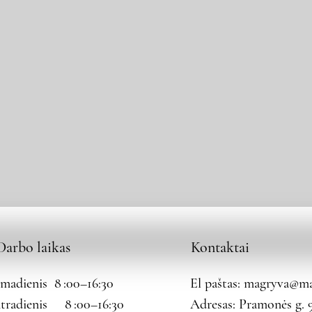
Darbo laikas
Kontaktai
rmadienis 8 :00–16:30
El paštas:
magryva@mag
tradienis 8 :00–16:30
Adresas: Pramonės g. 9