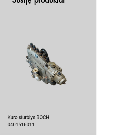
Susiję produktai
Kuro siurblys BOCH
Aukšto slėgio kuro siurblys
0401516011
10x10-03