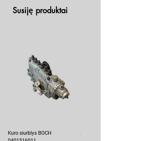
Susiję produktai
Kuro siurblys BOCH
Aukšto slėgio kuro siurblys
0401516011
10x10-03