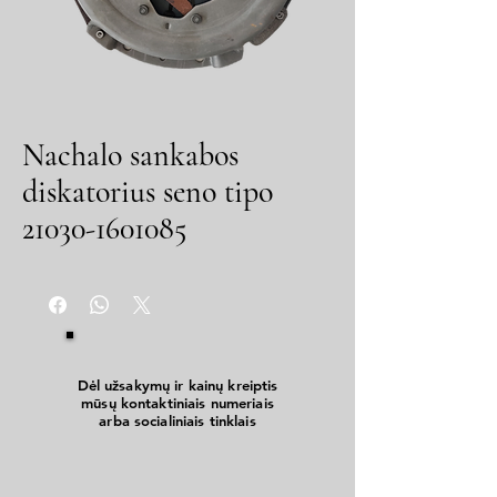
Nachalo sankabos
diskatorius seno tipo
21030-1601085
Dėl užsakymų ir kainų kreiptis
mūsų kontaktiniais numeriais
arba socialiniais tinklais