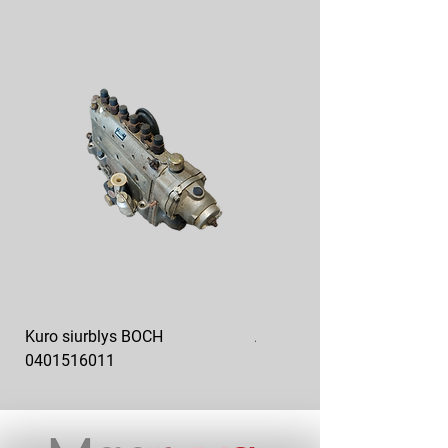
Kuro siurblys BOCH
Aukšto slėgio kuro siurblys
0401516011
10x10-03