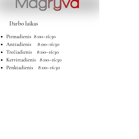
Darbo laikas
Pirmadienis 8 :00–16:30
Antradienis 8 :00–16:30
Trečiadienis 8 :00–16:30
Ketvirtadienis 8 :00–16:30
Penktadienis 8 :00–16:30
Šeštadienis 9:00–13:00
Sekmadienis Nedirbame
Kontaktai
El paštas:
magryva@magryva.lt
Adresas: Pramonės g. 9b. Šiauliai