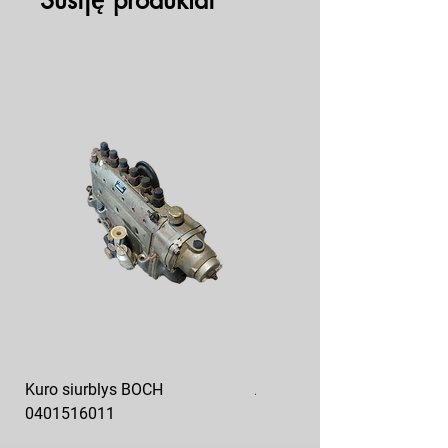
Susiję produktai
Kuro siurblys BOCH
Aukšto slėgio kuro siurblys
0401516011
10x10-03