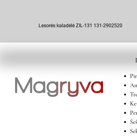
Lesorės kaladėlė ZIL-131 131-2902520
Pi
An
Tr
Ke
Pe
Še
Se