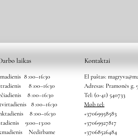
Darbo laikas
Kontaktai
rmadienis 8 :00–16:30
El paštas:
magryva@mag
tradienis 8 :00–16:30
Adresas: Pramonės g. 9
ečiadienis 8 :00–16:30
Tel: (0-41) 540733
tvirtadienis 8 :00–16:30
Mob tel:
nktadienis 8 :00–16:30
+37069958583
štadienis 9:00–13:00
+37069927817
kmadienis Nedirbame
+37068526484