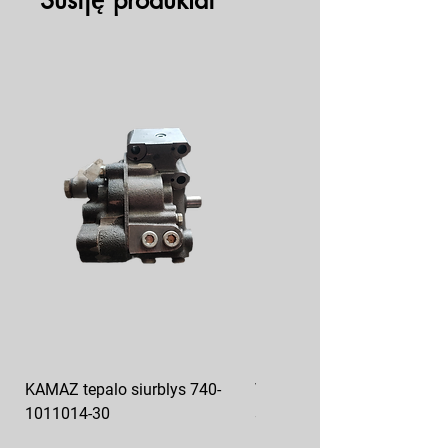
Susiję produktai
KAMAZ tepalo siurblys 740-
VAZ pečiuko ventiliatoriaus
1011014-30
sparnuotė 2108-8101130