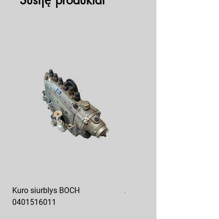
Susiję produktai
Kuro siurblys BOCH
Aukšto slėgio kuro siurblys
0401516011
10x10-03