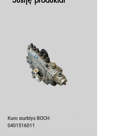
Susiję produktai
Kuro siurblys BOCH
Aukšto slėgio kuro siurblys
0401516011
10x10-03