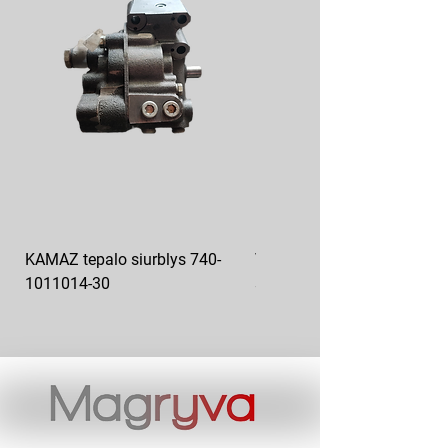
KAMAZ tepalo siurblys 740-
VAZ pečiuko ventiliatoriaus
1011014-30
sparnuotė 2108-8101130