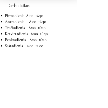
Darbo laikas
Pirmadienis 8 :00–16:30
Antradienis 8 :00–16:30
Trečiadienis 8 :00–16:30
Ketvirtadienis 8 :00–16:30
Penktadienis 8 :00–16:30
Šeštadienis 9:00–13:00
Sekmadienis Nedirbame
Kontaktai
El paštas:
magryva@magryva.lt
Adresas: Pramonės g. 9b. Šiauliai
Tel:
(0-41) 540733
Mob tel: