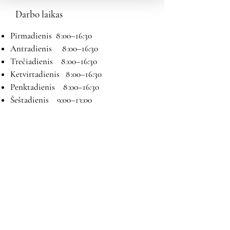
Darbo laikas
Pirmadienis 8 :00–16:30
Antradienis 8 :00–16:30
Trečiadienis 8 :00–16:30
Ketvirtadienis 8 :00–16:30
Penktadienis 8 :00–16:30
Šeštadienis 9:00–13:00
Sekmadienis Nedirbame
Kontaktai
El paštas:
magryva@magryva.lt
Adresas: Pramonės g. 9b. Šiauliai
Tel:
(0-41) 540733
Mob tel: