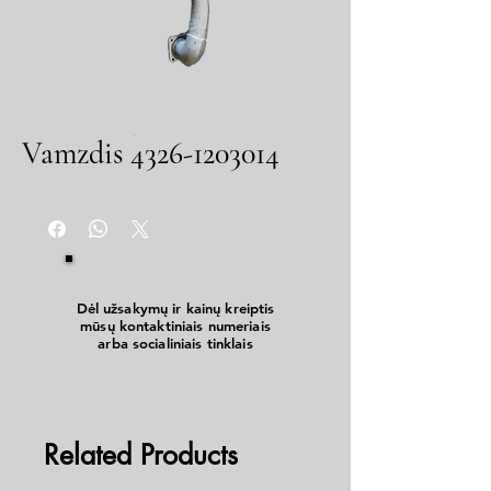
Vamzdis 4326-1203014
Dėl užsakymų ir kainų kreiptis
mūsų kontaktiniais numeriais
arba socialiniais tinklais
Related Products