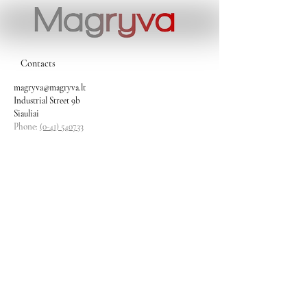
Contacts
magryva@magryva.lt
Industrial Street 9b
Siauliai
Phone:
(0-41) 540733
Mobile phone:
+37069958583
+37069927817
+37068526484
Contacts
magryva@magryva.lt
Industrial Street 9b
Siauliai