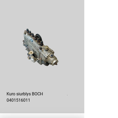
Kuro siurblys BOCH
Aukšto slėgio kuro siurblys
0401516011
10x10-03