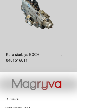
Kuro siurblys BOCH
Aukšto slėgio kuro siurblys
0401516011
10x10-03
Contacts
magryva@magryva.lt