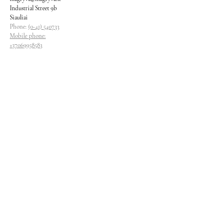
Industrial Street 9b
Siauliai
Phone:
(0-41) 540733
Mobile phone:
+37069958583
+37069927817
+37068526484
Contacts
magryva@magryva.lt
Industrial Street 9b
Siauliai
Phone:
(0-41) 540733
Mobile phone:
+37069958583
+37069927817
+37068526484