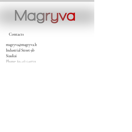
Contacts
magryva@magryva.lt
Industrial Street 9b
Siauliai
Phone:
(0-41) 540733
Mobile phone:
+37069958583
+37069927817
+37068526484
Contacts
magryva@magryva.lt
Industrial Street 9b