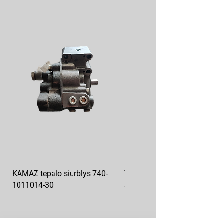
KAMAZ tepalo siurblys 740-
VAZ pečiuko ventiliatoriaus
1011014-30
sparnuotė 2108-8101130