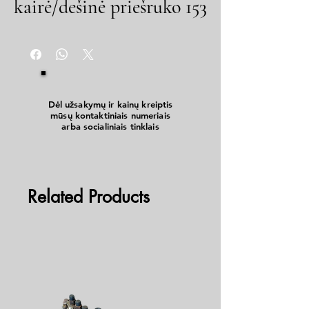
kairė/dešinė priešruko 153
Dėl užsakymų ir kainų kreiptis
mūsų kontaktiniais numeriais
arba socialiniais tinklais
Related Products