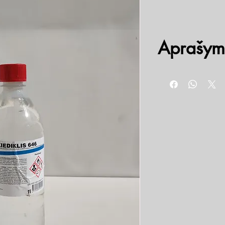
Aprašym
Naudojamas nitroemalei, 
reikiamo klampumo.