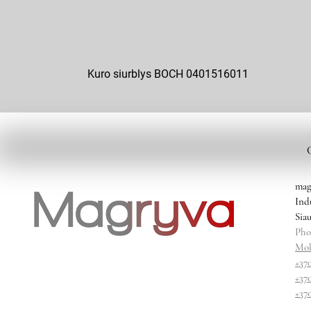
Kuro siurblys BOCH 0401516011
mag
Ind
Siau
Pho
Mob
+37
+37
+37