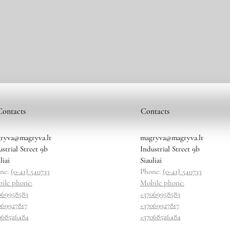
Contacts
Contacts
ryva@magryva.lt
magryva@magryva.lt
ustrial Street 9b
Industrial Street 9b
liai
Siauliai
ne:
(0-41) 540733
Phone:
(0-41) 540733
ile phone:
Mobile phone:
069958583
+37069958583
069927817
+37069927817
068526484
+37068526484