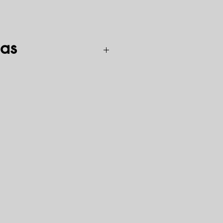
as
nitrolakams, nitroglaistams skiesti iki