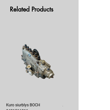
Related Products
Kuro siurblys BOCH
Aukšto slėgio kuro siurblys