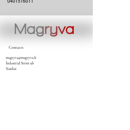
0401516011
10x10-03
Contacts
magryva@magryva.lt
Industrial Street 9b
Siauliai
Phone:
(0-41) 540733
Mobile phone:
+37069958583
+37069927817
+37068526484
Contacts