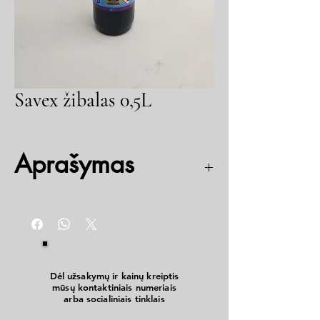
Savex žibalas 0,5L
Aprašymas
Naudojamas kaip kuras žibalinėms lempoms,
primusams, bei kitiems buitiniams prietaisams.
Dėl užsakymų ir kainų kreiptis
mūsų kontaktiniais numeriais
arba socialiniais tinklais