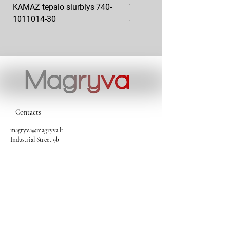
KAMAZ tepalo siurblys 740-
VAZ pečiuko ventiliatoriaus
1011014-30
sparnuotė 2108-8101130
Contacts
magryva@magryva.lt
Industrial Street 9b
Siauliai
Phone:
(0-41) 540733
Mobile phone:
+37069958583
+37069927817
+37068526484