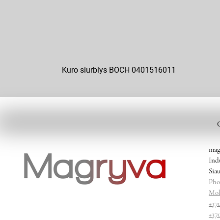
Kuro siurblys BOCH 0401516011
mag
Ind
Siau
Pho
Mob
+37
+37