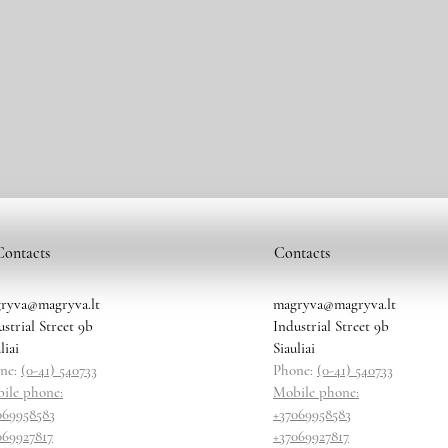
Contacts
Contacts
ryva@magryva.lt
magryva@magryva.lt
ustrial Street 9b
Industrial Street 9b
liai
Siauliai
ne:
(0-41) 540733
Phone:
(0-41) 540733
ile phone:
Mobile phone:
069958583
+37069958583
069927817
+37069927817