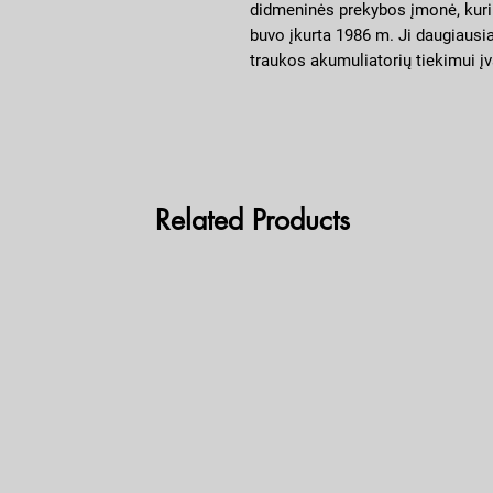
didmeninės prekybos įmonė, kuri s
buvo įkurta 1986 m. Ji daugiausia
traukos akumuliatorių tiekimui 
kaip automobiliai, motociklai ir va
didžiausių akumuliatorių didmeni
pardavimų apimtis viršija 1 000 0
Related Products