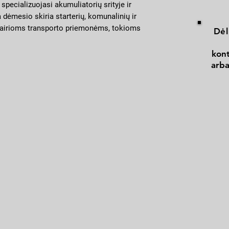
didelio našumo šiuo
pecializuojasi akumuliatorių srityje ir
priemonėse. Visi aku
 dėmesio skiria starterių, komunalinių ir
paleisti.
įvairioms transporto priemonėms, tokioms
Dėl
ltys. Įmonė yra pripažinta viena iš trijų
ninkų Vokietijoje, kurios metinė
kont
00 akumuliatorių.
arba