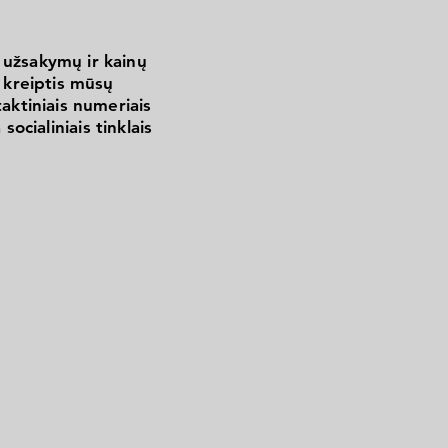
laikinėse komercinėse transporto
muliatoriai yra paruošti montuoti ir
 užsakymų ir kainų
kreiptis mūsų
aktiniais numeriais
 socialiniais tinklais