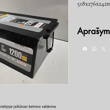
518x276x24
Aprašym
Kilmės šalis: Vokietija
Talpa: 240Ah
Paleidimo srovė, A: 120
Ilgis x plotis x aukštis, 
Pagrindiniai privalumai:
Geresnė apsauga nuo 
priežiūros dėl labiri
ciklų, palyginti su į
Integruotas liepsnos
išsikrovimas dėl sid
Ypatingas atsparumas
Atitinka visus origin
ietijoje įsikūrusi šeimos valdoma