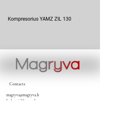
Kompresorius YAMZ ZIL 130
Jikov kompresorius JK443
Contacts
magryva@magryva.lt
Industrial Street 9b
Siauliai
Phone:
(0-41) 540733
Mobile phone:
+37069958583
+37069927817
+37068526484