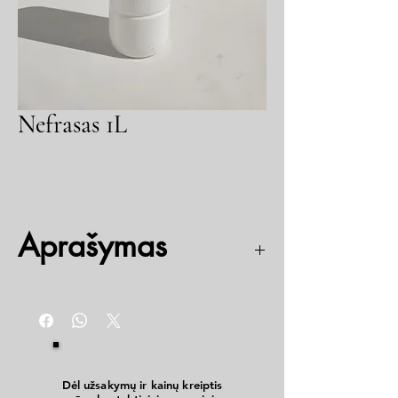
Nefrasas 1L
Aprašymas
Skiediklis, skirtas lakų, dažų ir glaistų (aliejinių,
pentaftalinių gliftalinių bituminių) skiedimui.
Dėl užsakymų ir kainų kreiptis