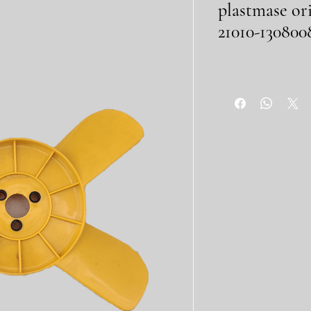
plastmase or
21010-130800