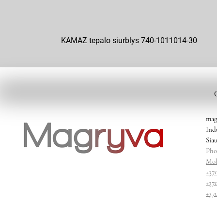
KAMAZ tepalo siurblys 740-1011014-30
mag
Ind
Siau
Pho
Mob
+37
+37
+37