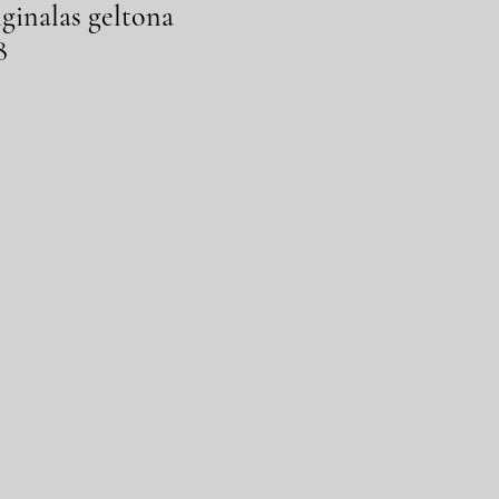
iginalas geltona
8