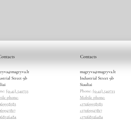
Contacts
Contacts
ryva@magryva.lt
magryva@magryva.lt
ustrial Street 9b
Industrial Street 9b
liai
Siauliai
ne:
(0-41) 540733
Phone:
(0-41) 540733
ile phone:
Mobile phone:
069958583
+37069958583
069927817
+37069927817
068526484
+37068526484