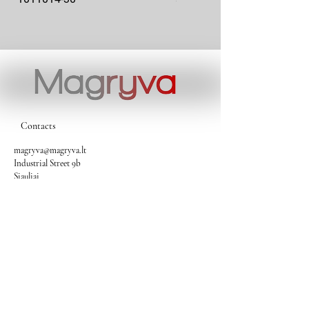
Contacts
magryva@magryva.lt
Industrial Street 9b
Siauliai
Phone:
(0-41) 540733
Mobile phone:
+37069958583
+37069927817
+37068526484