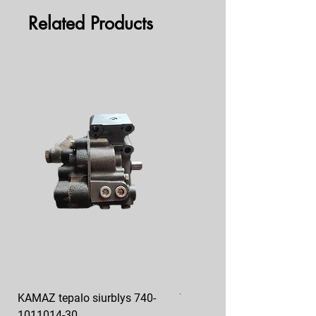
Related Products
KAMAZ tepalo siurblys 740-
VAZ pečiuko ventiliatoriaus
1011014-30
sparnuotė 2108-8101130