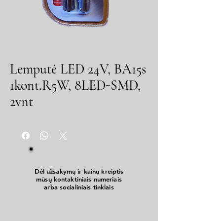
Lemputė LED 24V, BA15s
1kont.R5W, 8LED-SMD,
2vnt
Dėl užsakymų ir kainų kreiptis
mūsų kontaktiniais numeriais
arba socialiniais tinklais