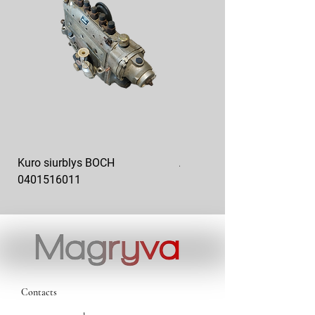
Kuro siurblys BOCH
Aukšto slėgio kuro siurblys
0401516011
10x10-03
Contacts