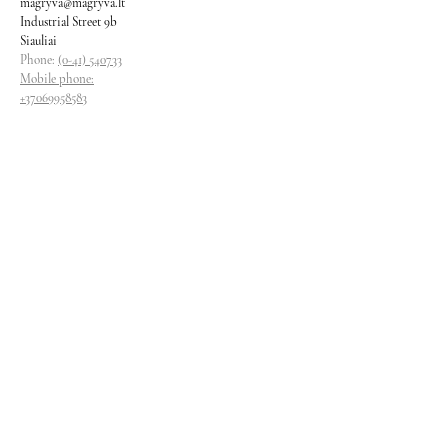
magryva@magryva.lt
Industrial Street 9b
Siauliai
Phone:
(0-41) 540733
Mobile phone:
+37069958583
+37069927817
+37068526484
Contacts
magryva@magryva.lt
Industrial Street 9b
Siauliai
Phone:
(0-41) 540733
Mobile phone:
+37069958583
+37069927817
+37068526484