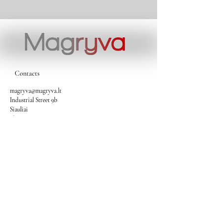
Contacts
magryva@magryva.lt
Industrial Street 9b
Siauliai
Phone:
(0-41) 540733
Mobile phone:
+37069958583
+37069927817
+37068526484
Contacts