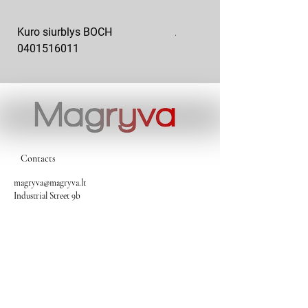
Kuro siurblys BOCH
Aukšto slėgio kuro siurblys
0401516011
10x10-03
Contacts
magryva@magryva.lt
Industrial Street 9b
Siauliai
Phone:
(0-41) 540733
Mobile phone:
+37069958583
+37069927817
+37068526484