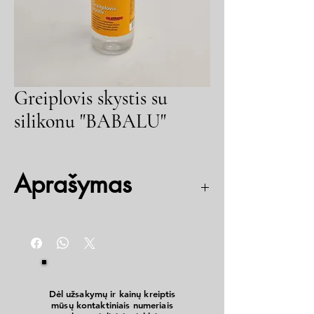
Greiplovis skystis su
silikonu "BABALU"
Aprašymas
Nuvalo bitumo, purvo likučius nuo
automobilio.
Atnaujina automobilio dangos blizgesį.
Sutepa gumines automobilio detales.
Sukuria ilgalaikę apsauginę plėvelę.
Su kvepikliais
Dėl užsakymų ir kainų kreiptis
mūsų kontaktiniais numeriais