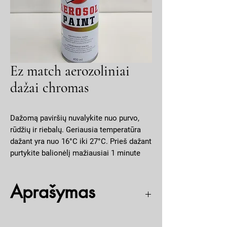
Ez match aerozoliniai
dažai chromas
Dažomą paviršių nuvalykite nuo purvo,
rūdžių ir riebalų. Geriausia temperatūra
dažant yra nuo 16°C iki 27°C. Prieš dažant
purtykite balionėlį mažiausiai 1 minute
kad dažai gerai susimaišytų. Dažus
purkšti iš 20-25 cm nuotolio. Kad išvengti
Aprašymas
nubėgimu geriau dažyti kelis kartu
plonesniu sluoksniu
Greitai džiūstantys. Metalui, medienai, betonui,