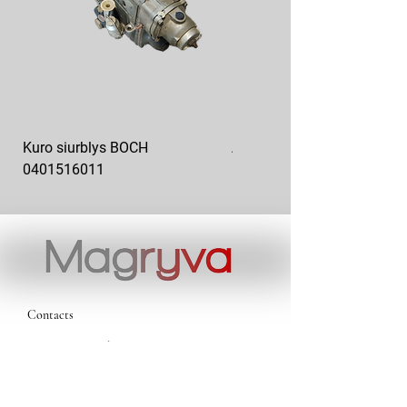
Kuro siurblys BOCH
Aukšto slėgio kuro siurblys
0401516011
10x10-03
Contacts
magryva@magryva.lt
Industrial Street 9b
Siauliai
Phone:
(0-41) 540733