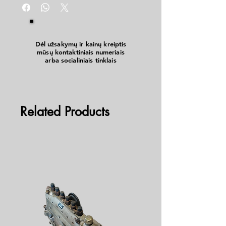
plastmasei, gipsui ir t.t. Vidaus ir lauko darbams.
Dėl užsakymų ir kainų kreiptis
mūsų kontaktiniais numeriais
arba socialiniais tinklais
Related Products