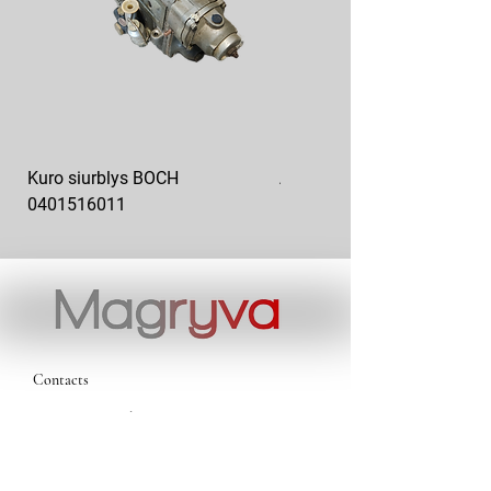
Kuro siurblys BOCH
Aukšto slėgio kuro siurblys
0401516011
10x10-03
Contacts
magryva@magryva.lt
Industrial Street 9b
Siauliai
Phone:
(0-41) 540733