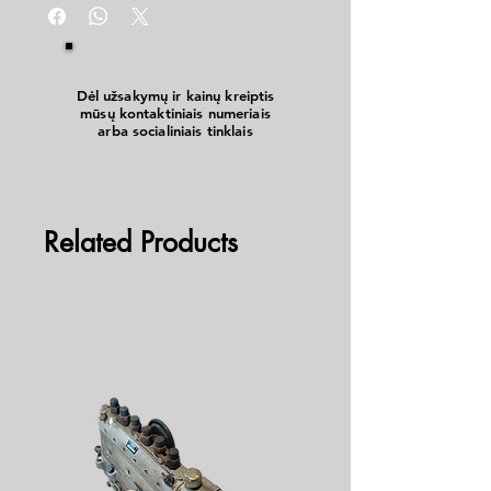
plastmasei, gipsui ir t.t. Vidaus ir lauko darbams.
Dėl užsakymų ir kainų kreiptis
mūsų kontaktiniais numeriais
arba socialiniais tinklais
Related Products