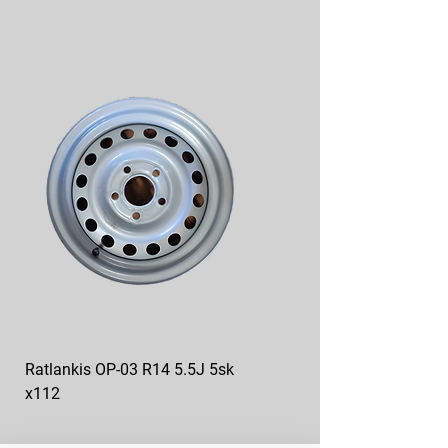
Ratlankis OP-03 R14 5.5J 5sk
Ratlankis op-04 R13 4.5J
x112
5sk*112