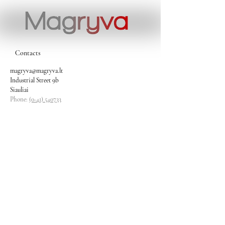
Contacts
magryva@magryva.lt
Industrial Street 9b
Siauliai
Phone:
(0-41) 540733
Mobile phone:
+37069958583
+37069927817
+37068526484
Contacts
magryva@magryva.lt
Industrial Street 9b