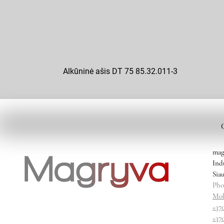
Alkūninė ašis DT 75 85.32.011-3
mag
Ind
Siau
Pho
Mob
+37
+37