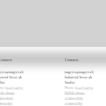
Contacts
Contacts
ryva@magryva.lt
magryva@magryva.lt
ustrial Street 9b
Industrial Street 9b
liai
Siauliai
ne:
(0-41) 540733
Phone:
(0-41) 540733
ile phone:
Mobile phone:
069958583
+37069958583
069927817
+37069927817