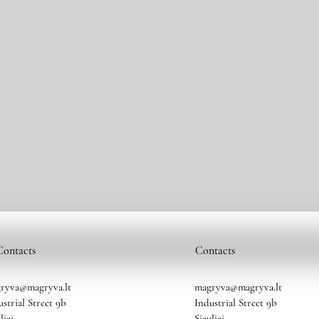
Contacts
Contacts
ryva@magryva.lt
magryva@magryva.lt
ustrial Street 9b
Industrial Street 9b
liai
Siauliai