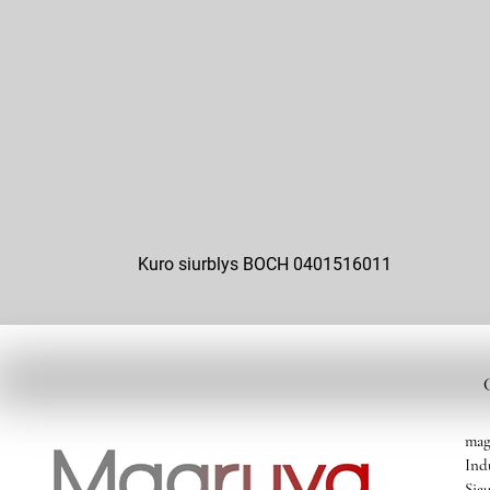
Kuro siurblys BOCH 0401516011
mag
Ind
Siau