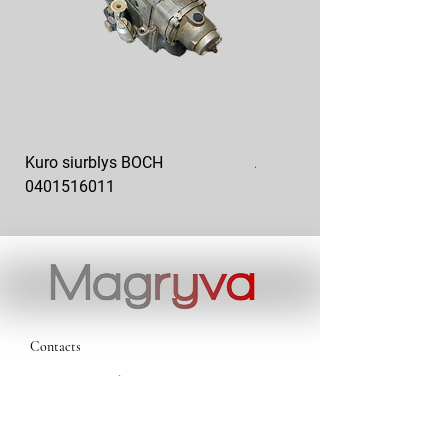
Kuro siurblys BOCH
Aukšto slėgio kuro siurblys
0401516011
10x10-03
Contacts
magryva@magryva.lt
Industrial Street 9b
Siauliai
Phone:
(0-41) 540733