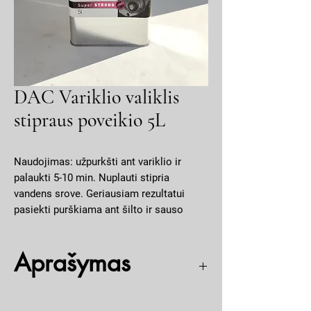
DAC Variklio valiklis
stipraus poveikio 5L
Naudojimas: užpurkšti ant variklio ir
palaukti 5-10 min. Nuplauti stipria
vandens srove. Geriausiam rezultatui
pasiekti purškiama ant šilto ir sauso
variklio. Naudoti tik automobilių
plovyklose kuriose yra nutekamojo
Aprašymas
vandens valymo įrenginiai. Dėmesio!
Prieš plaunant atjungti akumuliatorių,
uždengti detales, turinčias elektros
Variklio valiklis yra skirtas valyti ypatingai stipriai
kontaktų (starterį, generatorių, skirstytuvą