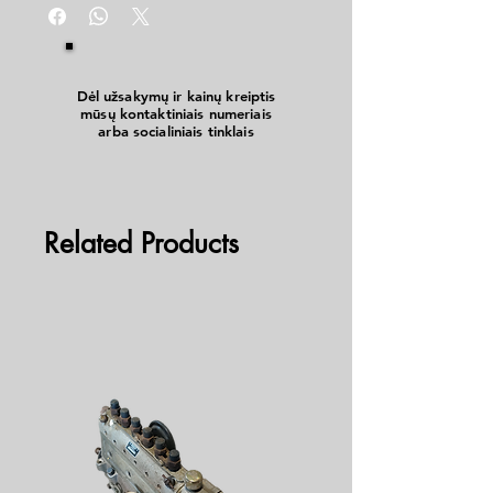
tepalais užterštus paviršius. Gerai valo sukietėjusį
ir pan.)
tepalą, bitumo likučius, pridegusias dervas.
Dėl užsakymų ir kainų kreiptis
mūsų kontaktiniais numeriais
arba socialiniais tinklais
Related Products