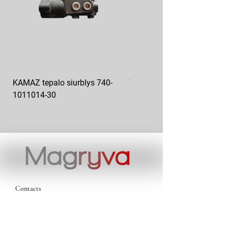
KAMAZ tepalo siurblys 740-
VAZ pečiuko ventiliatoriaus
1011014-30
sparnuotė 2108-8101130
Contacts
magryva@magryva.lt
Industrial Street 9b
Siauliai