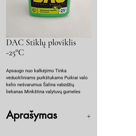
DAC Stiklų ploviklis
-25°C
Apsaugo nuo kalkėjimo Tinka
vėduokliniams purkštukams Puikiai valo
kelio nešvarumus Šalina vabzdžių
liekanas Minkština valytuvų gumeles
Laimo kvapo. Gaivaus kvapo stiklų
ploviklis yra skirtas automobilių stiklų
Aprašymas
valymui. Naujos formulės dėka jis ant
stiklo sukuria nematomą plėvelę, nuo
kurios tokie teršalai, kaip kelio purvas,
Apsaugo nuo kalkėjimo Tinka vėduokliniams
druska ar vabzdžių liekanos, vėliau yra