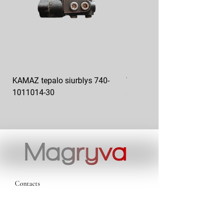
KAMAZ tepalo siurblys 740-
VAZ pečiuko ventiliatoriaus
1011014-30
sparnuotė 2108-8101130
Contacts
magryva@magryva.lt
Industrial Street 9b
Siauliai