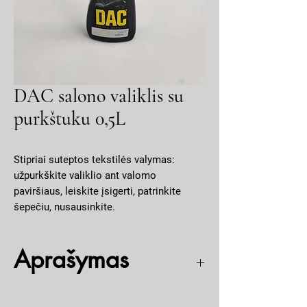
DAC salono valiklis su
purkštuku 0,5L
Stipriai suteptos tekstilės valymas:
užpurkškite valiklio ant valomo
paviršiaus, leiskite įsigerti, patrinkite
šepečiu, nusausinkite.
Aprašymas
Salono valiklis specialiai sukurtas stipriai