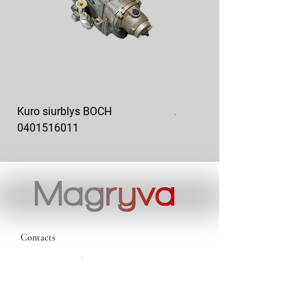
Kuro siurblys BOCH
Aukšto slėgio kuro siurblys
0401516011
10x10-03
Contacts
magryva@magryva.lt
Industrial Street 9b
Siauliai
Phone:
(0-41) 540733