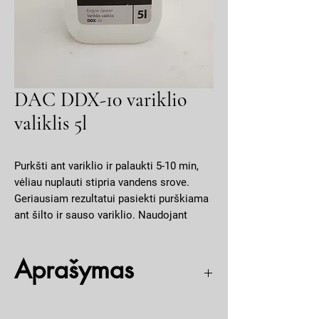
DAC DDX-10 variklio
valiklis 5l
Purkšti ant variklio ir palaukti 5-10 min,
vėliau nuplauti stipria vandens srove.
Geriausiam rezultatui pasiekti purškiama
ant šilto ir sauso variklio. Naudojant
aukšto spaudimo plovimo įrenginius
galima valiklį skiesti su vandeniu santykiu
Aprašymas
iki 1:5. Dėmesio! Valant automobilių
variklius kurių kėbulo spalva yra raudona
arba balta, reikėtų vengti valiklio
Variklio valiklis yra skirtas valyti stipriai užterštus
patekimo ant nelakuotų kėbulo detalių.