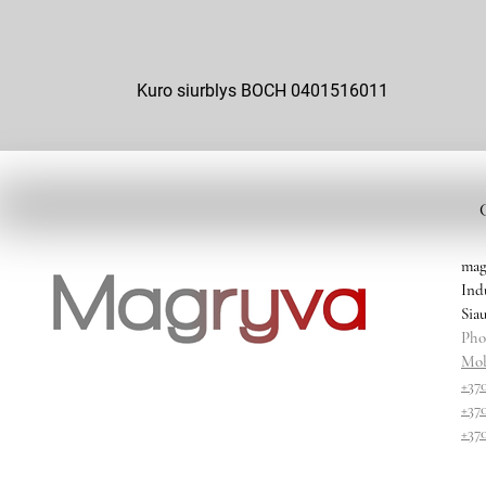
Kuro siurblys BOCH 0401516011
mag
Ind
Siau
Pho
Mob
+37
+37
+37