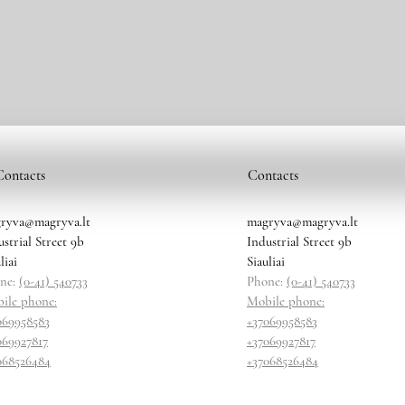
Contacts
Contacts
ryva@magryva.lt
magryva@magryva.lt
ustrial Street 9b
Industrial Street 9b
liai
Siauliai
ne:
(0-41) 540733
Phone:
(0-41) 540733
ile phone:
Mobile phone:
069958583
+37069958583
069927817
+37069927817
068526484
+37068526484