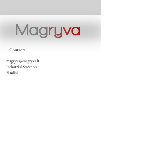
Contacts
magryva@magryva.lt
Industrial Street 9b
Siauliai
Phone:
(0-41) 540733
Mobile phone:
+37069958583
+37069927817
+37068526484
Contacts